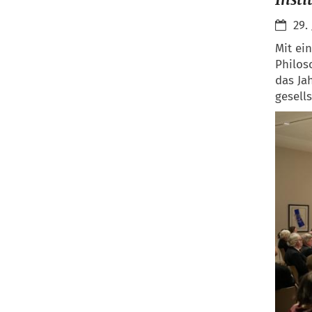
29.
Mit ei
Philos
das Ja
gesell