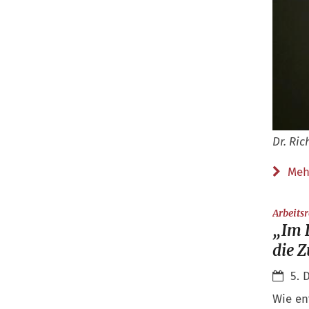
Dr. Ric
Meh
Arbeits
„Im D
die 
5. 
Wie ent