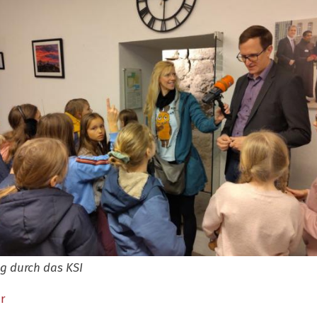
g durch das KSI
r