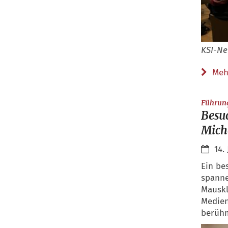
KSI-Ne
Meh
Führung
Besu
Mich
14.
Ein be
spanne
Mauskl
Medien
berüh