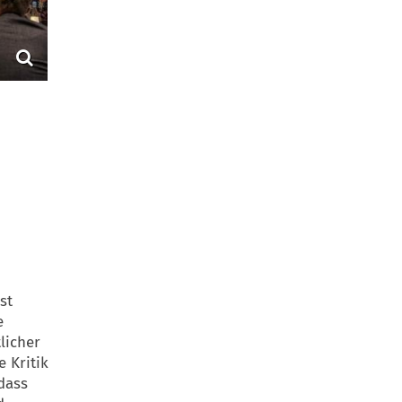
st
e
licher
 Kritik
 dass