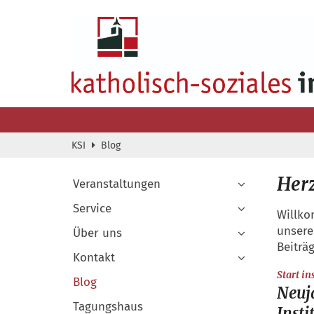
Zum Inhalt springen
KSI
Blog
Her
Veranstaltungen
Service
Willko
unsere
Über uns
Beiträ
Kontakt
Start i
Blog
Neuj
Tagungshaus
Insti