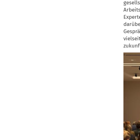
gesell
Arbeit
Expert
darübe
Gesprä
vielse
zukunf