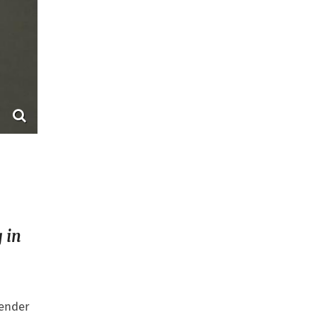
 in
fender