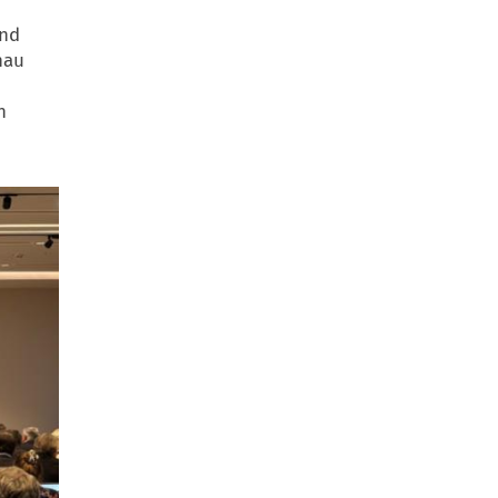
und
nau
n