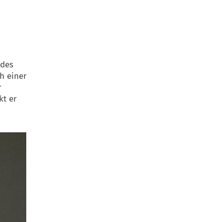
 des
h einer
r
kt er