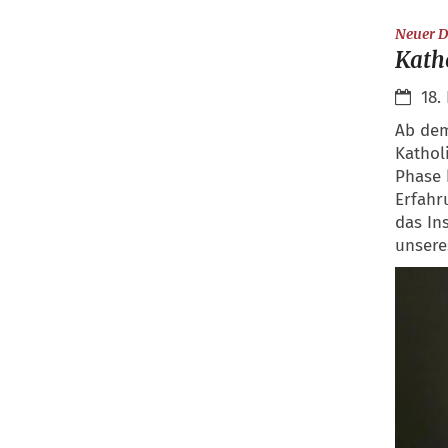
Neuer Di
Katho
18.
Ab dem
Kathol
Phase 
Erfahr
das In
unsere