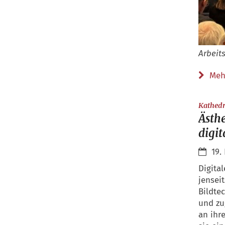
Arbeit
Meh
Kathedr
Ästh
digit
19.
Digita
jensei
Bildte
und zu
an ihre