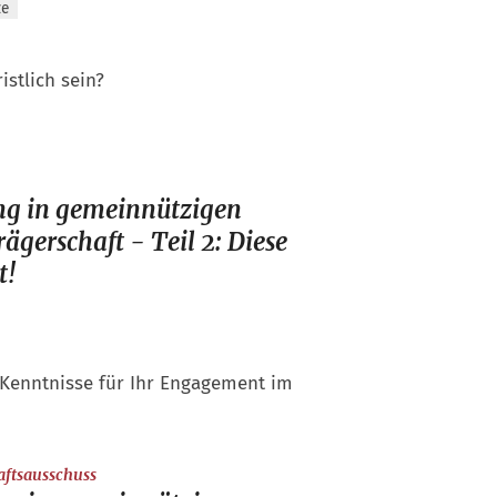
ze
stlich sein?
ng in gemeinnützigen
ägerschaft - Teil 2: Diese
t!
e Kenntnisse für Ihr Engagement im
:
aftsausschuss