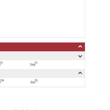
1
1
n
Sep
16
9
v
Dez