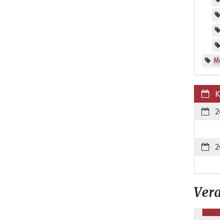
M
K
2
2
Vera