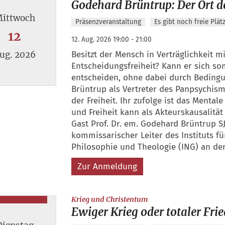
Godehard Brüntrup: Der Ort de
ittwoch
Präsenzveranstaltung
Es gibt noch freie Plät
12
12. Aug. 2026 19:00 - 21:00
Besitzt der Mensch in Verträglichkeit m
ug. 2026
Entscheidungsfreiheit? Kann er sich som
entscheiden, ohne dabei durch Beding
Brüntrup als Vertreter des Panpsychism
 12. August 2026
der Freiheit. Ihr zufolge ist das Ment
und Freiheit kann als Akteurskausalität
Gast Prof. Dr. em. Godehard Brüntrup SJ
kommissarischer Leiter des Instituts fü
Philosophie und Theologie (ING) an de
Zur Anmeldung
:
Krieg und Christentum
Ewiger Krieg oder totaler Fri