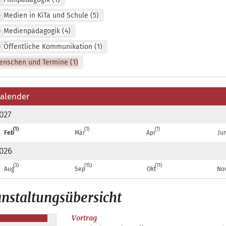
Medien in KiTa und Schule
5
Medienpädagogik
4
Öffentliche Kommunikation
1
enschen und Termine
1
alender
027
1
1
1
Feb
Mär
Apr
Ju
026
3
15
11
Aug
Sep
Okt
No
nstaltungsübersicht
:
Vortrag