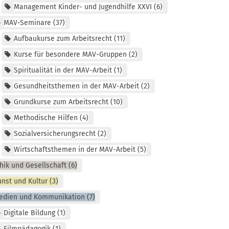
Management Kinder- und Jugendhilfe XXVI
6
MAV-Seminare
37
Aufbaukurse zum Arbeitsrecht
11
Kurse für besondere MAV-Gruppen
2
Spiritualität in der MAV-Arbeit
1
Gesundheitsthemen in der MAV-Arbeit
2
Grundkurse zum Arbeitsrecht
10
Methodische Hilfen
4
Sozialversicherungsrecht
2
Wirtschaftsthemen in der MAV-Arbeit
5
hik und Gesellschaft
6
nst und Kultur
3
edien und Kommunikation
7
Digitale Bildung
1
Filmpädagogik
1